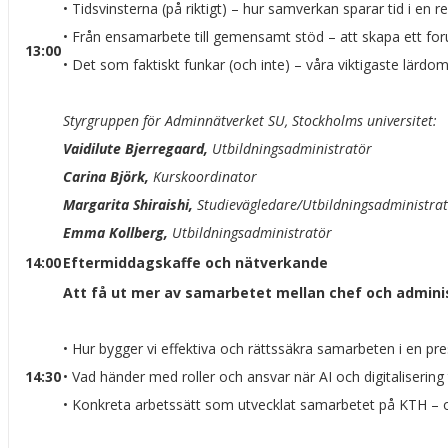
• Tidsvinsterna (på riktigt) – hur samverkan sparar tid i en 
• Från ensamarbete till gemensamt stöd – att skapa ett forum
13:00
• Det som faktiskt funkar (och inte) – våra viktigaste lärdo
Styrgruppen för Adminnätverket SU, Stockholms universitet:
Vaidilute Bjerregaard,
Utbildningsadministratör
Carina Björk,
Kurskoordinator
Margarita Shiraishi,
Studievägledare/Utbildningsadministra
Emma Kollberg,
Utbildningsadministratör
14:00
Eftermiddagskaffe och nätverkande
Att få ut mer av samarbetet mellan chef och adminis
• Hur bygger vi effektiva och rättssäkra samarbeten i en pr
14:30
• Vad händer med roller och ansvar när AI och digitalisering 
• Konkreta arbetssätt som utvecklat samarbetet på KTH – 