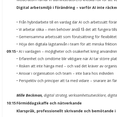
Digital arbetsmiljö i förändring – varför AI inte r
• Från hybridarbete till en vardag där AI och arbetssätt för
• Vi arbetar olika – men behöver ändå få det att fungera ti
• Gemensamma arbetssätt som förutsättning för flexibilitet
• Höja den digitala lägstanivån i team för att minska friktion
09:15
• AI i vardagen – möjligheter och osäkerhet kring användni
• Erfarenhet och omdöme blir viktigare när AI tar större pla
• Risken att inte hänga med – och vad det kräver av organi
• Ansvar i organisation och team – inte bara hos individen
• Perspektiv och principer att ta med vidare – snarare än fä
Mille Beckman,
digital strateg, verksamhetsutvecklare, digita
10:15
Förmiddagskaffe och nätverkande
Klarspråk, professionellt skrivande och bemötande i sk