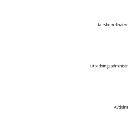
Kurskoordinator
Utbildningsadminist
Avdelni