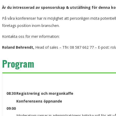
Ä
r du intresserad av sponsorskap & utställning för denna k
På våra konferenser har ni möjlighet att personligen möta potentiel
företags position inom branschen.
Kontakta oss för mer information:
Roland Behrendt,
Head of sales – Tfn: 08 587 662 77 – E-post: ro
Program
08:30
Registrering och morgonkaffe
Konferensens öppnande
09:00
Moderatorn ramar in administratörens kritiska roll för att 