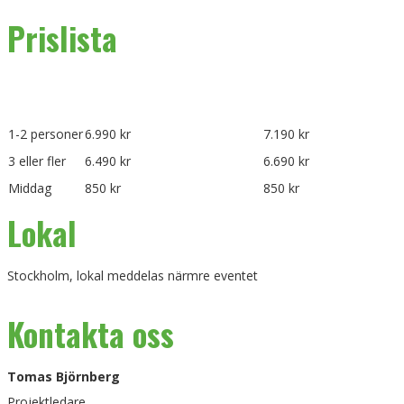
Prislista
Alternativ
Boka tidigt pris, t.o.m. 16/8
Boka Fr.o.m. 17/8
1-2 personer
6.990 kr
7.190 kr
3 eller fler
6.490 kr
6.690 kr
Middag
850 kr
850 kr
Lokal
Stockholm, lokal meddelas närmre eventet
Kontakta oss
Tomas Björnberg
Projektledare