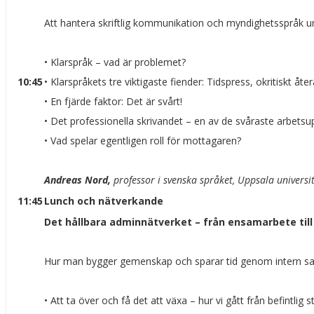
Att hantera skriftlig kommunikation och myndighetsspråk un
• Klarspråk – vad är problemet?
10:45
• Klarspråkets tre viktigaste fiender: Tidspress, okritiskt å
• En fjärde faktor: Det är svårt!
• Det professionella skrivandet – en av de svåraste arbetsu
• Vad spelar egentligen roll för mottagaren?
Andreas Nord,
professor i svenska språket, Uppsala universi
11:45
Lunch och nätverkande
Det hållbara adminnätverket – från ensamarbete til
Hur man bygger gemenskap och sparar tid genom intern s
• Att ta över och få det att växa – hur vi gått från befintlig s