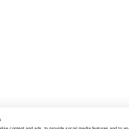
s
ise content and ads, to provide social media features and to an