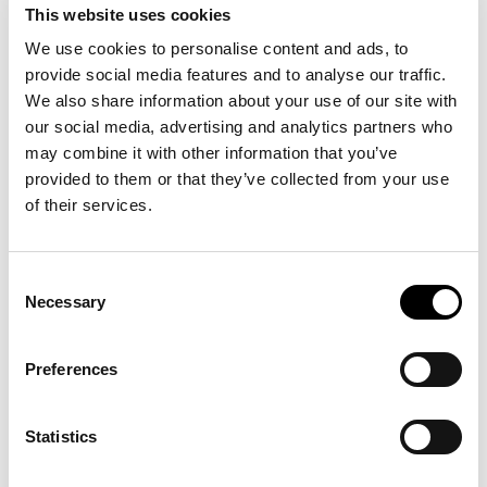
This website uses cookies
strategiskt i verksamheten.
We use cookies to personalise content and ads, to
provide social media features and to analyse our traffic.
Mot bakgrund av den ökande digitaliseringen och de
We also share information about your use of our site with
tillhörande hoten har behovet av en robust cybersäkerhet
our social media, advertising and analytics partners who
blivit alltmer avgörande. Genom att systematiskt
may combine it with other information that you’ve
identifiera och åtgärda vanliga sårbarheter i SCADA-
provided to them or that they’ve collected from your use
of their services.
system – såsom otillräcklig nätverkssegmentering och
föråldrade autentiseringsmekanismer – kan risken för
cyberincidenter avsevärt reduceras. NIS2-direktivet är
Consent
Necessary
snart också implementerat i svensk lagstiftning. Direktivet
Selection
sätter minimiregler för cybersäkerhet inom unionen och
för samarbete mellan medlemsländerna. Hur kommer
Preferences
detta påverka vårt säkerhetsarbete i praktiken?
Statistics
2 fullspäckade dagar med know-how och Best Practice