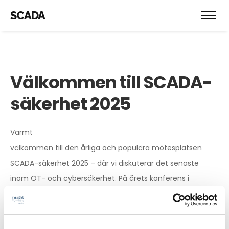
SCADA
Välkommen till SCADA-
säkerhet 2025
Varmt
välkommen till den årliga och populära mötesplatsen
SCADA-säkerhet 2025 – där vi diskuterar det senaste
inom OT- och cybersäkerhet. På årets konferens i
Stockholm den 22-23 oktober kommer du som deltagare
att få möjligheten att lyssna till praktikfall och ta del av
expertföreläsningar som kommer att hjälpa dig