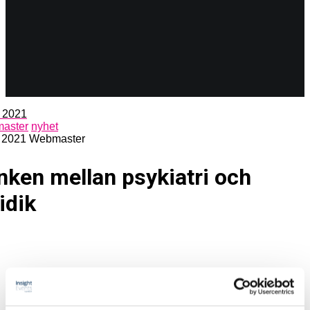
l 2021
aster
nyhet
, 2021
Webmaster
nken mellan psykiatri och
idik