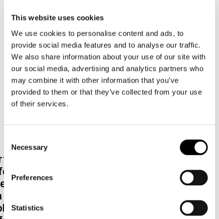
This website uses cookies
We use cookies to personalise content and ads, to
provide social media features and to analyse our traffic.
We also share information about your use of our site with
our social media, advertising and analytics partners who
may combine it with other information that you’ve
provided to them or that they’ve collected from your use
of their services.
Consent
Necessary
Selection
t är det dags för den efterlängtade
ferensen
Psykiatridagarna
– den självklara
Preferences
esplatsen för dig som är verksam inom eller
 psykiatrin. På plats i Stockholm den 6-7
ber tar vi del av ett fullspäckat
Statistics