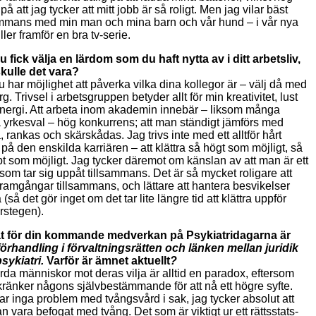
på att jag tycker att mitt jobb är så roligt. Men jag vilar bäst
ammans med min man och mina barn och vår hund – i vår nya
ller framför en bra tv-serie.
 fick välja en lärdom som du haft nytta av i ditt arbetsliv,
kulle det vara?
 har möjlighet att påverka vilka dina kollegor är – välj då med
. Trivsel i arbetsgruppen betyder allt för min kreativitet, lust
nergi. Att arbeta inom akademin innebär – liksom många
 yrkesval – hög konkurrens; att man ständigt jämförs med
, rankas och skärskådas. Jag trivs inte med ett alltför hårt
 på den enskilda karriären – att klättra så högt som möjligt, så
t som möjligt. Jag tycker däremot om känslan av att man är ett
som tar sig uppåt tillsammans. Det är så mycket roligare att
framgångar tillsammans, och lättare att hantera besvikelser
(så det gör inget om det tar lite längre tid att klättra uppför
ärstegen).
t för din kommande medverkan på Psykiatridagarna är
örhandling i förvaltningsrätten och länken mellan juridik
sykiatri.
Varför är ämnet aktuellt
?
årda människor mot deras vilja är alltid en paradox, eftersom
ränker någons självbestämmande för att nå ett högre syfte.
ar inga problem med tvångsvård i sak, jag tycker absolut att
an vara befogat med tvång. Det som är viktigt ur ett rättsstats-