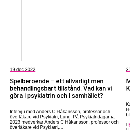
19
dec 2022
2
Spelberoende – ett allvarligt men
M
behandlingsbart tillstånd. Vad kan vi
K
göra i psykiatrin och i samhället?
K
H
Intervju med Anders C Håkansson, professor och
b
överläkare vid Psykiatri, Lund. På Psykiatridagarna
2023 medverkar Anders C Håkansson, professor och
överläkare vid Psykiatri,…