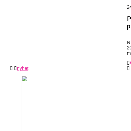
2
P
p
N
2
m
nyhet