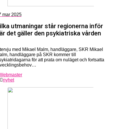
7
mar 2025
ilka utmaningar står regionerna inför
är det gäller den psykiatriska vården
ntervju med Mikael Malm, handläggare, SKR Mikael
alm, handläggare på SKR kommer till
ykiatridagarna för att prata om nuläget och fortsatta
tvecklingsbehov…
Webmaster
nyhet