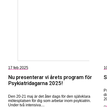
17
feb 2025
1
Nu presenterar vi årets program för
S
Psykiatridagarna 2025!
P
d
Den 20-21 maj är det åter dags för den självklara
2
mötesplatsen för dig som arbetar inom psykiatrin.
Under två intensiva…