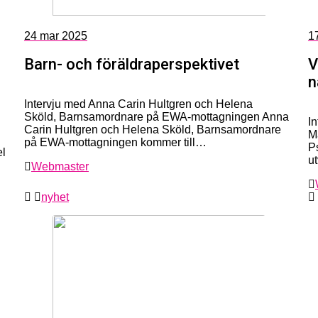
24
mar 2025
1
Barn- och föräldraperspektivet
V
n
Intervju med Anna Carin Hultgren och Helena
Sköld, Barnsamordnare på EWA-mottagningen Anna
I
Carin Hultgren och Helena Sköld, Barnsamordnare
M
på EWA-mottagningen kommer till…
Ps
el
u
Webmaster
nyhet