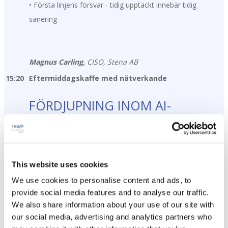
• Första linjens försvar - tidig upptäckt innebär tidig
sanering
Magnus Carling,
CISO, Stena AB
15:20
Eftermiddagskaffe med nätverkande
FÖRDJUPNING INOM AI-
PROMPTING
Möt Sveriges första mästare i Prompt-SM och
This website uses cookies
utveckla dig själv inom promptning
We use cookies to personalise content and ads, to
provide social media features and to analyse our traffic.
Magnus Gille delar med sig av sin expertis inom
We also share information about your use of our site with
promptning och avslöjar strategierna bakom sina
our social media, advertising and analytics partners who