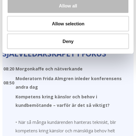
16:50
Moderatorn avrundar konferensens första dag
Allow all
17:00-
Avslutande nätverksmingel
18:00
Allow selection
Deny
TEMA DAG 2: LEDARSKAP &
SJÄLVLEDARSKAPET I FOKUS
08:20
Morgonkaffe och nätverkande
Moderatorn Frida Almgren inleder konferensens
08:50
andra dag
Kompetens kring känslor och behov i
kundbemötande – varför är det så viktigt?
• När så många kundärenden hanteras tekniskt, blir
kompetens kring känslor och mänskliga behov helt