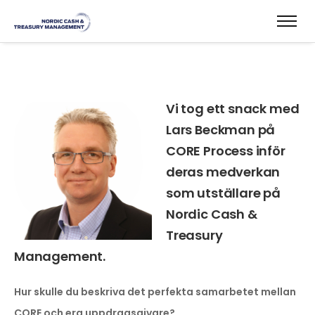
Vi tog ett snack med
Lars Beckman på
CORE Process inför
deras medverkan
som utställare på
Nordic Cash &
Treasury
Management.
Hur skulle du beskriva det perfekta samarbetet mellan
CORE och era uppdragsgivare?