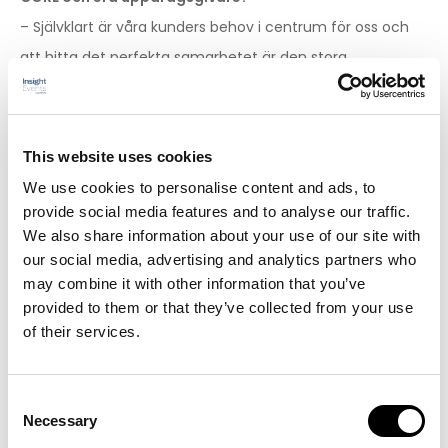
– Självklart är våra kunders behov i centrum för oss och
att hitta det perfekta samarbetet är den stora
utmaningen. Varje kunds behov är unikt och det gäller för
oss att skräddarsy de tekniska lösningarna så att de
fungerar som ett komplement till våra kunders befintliga
This website uses cookies
processer. Att hitta det samspelet är det roliga och vi ger
We use cookies to personalise content and ads, to
oss inte förrän vi skapat lösningarna som ger maximal
provide social media features and to analyse our traffic.
trygghet och effektivitet för kunderna i deras dagliga
We also share information about your use of our site with
our social media, advertising and analytics partners who
arbeten. Return on Investment (ROI) är självklart alltid i
may combine it with other information that you’ve
centrum för CORE.
provided to them or that they’ve collected from your use
of their services.
Det låter betryggande, men hur jobbar ni konkret för
att möta dessa behov?
Consent
– Jag kan ge ett exempel i en av våra befintliga kunder,
Necessary
Selection
ITAB Shop Concept. Här skapades förtroende genom att