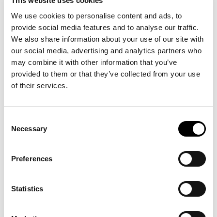
This website uses cookies
Hej, det här är en kommentar.
We use cookies to personalise content and ads, to
För att komma igång med granskning, redigering
provide social media features and to analyse our traffic.
och borttagning av kommentarer, gå till vyn
We also share information about your use of our site with
”Kommentarer” i adminpanelen.
our social media, advertising and analytics partners who
may combine it with other information that you’ve
Kommentarsförfattares profilbilder kommer från
provided to them or that they’ve collected from your use
Gravatar
.
of their services.
REPLY
Consent
Necessary
Selection
Preferences
Statistics
LÄMNA ETT SVAR