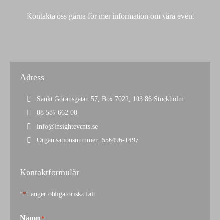
Kontakta oss gärna för mer information om våra event
Adress
Sankt Göransgatan 57, Box 7022, 103 86 Stockholm
08 587 662 00
info@insightevents.se
Organisationsnummer: 556496-1497
Kontaktformulär
”
*
” anger obligatoriska fält
Namn
*