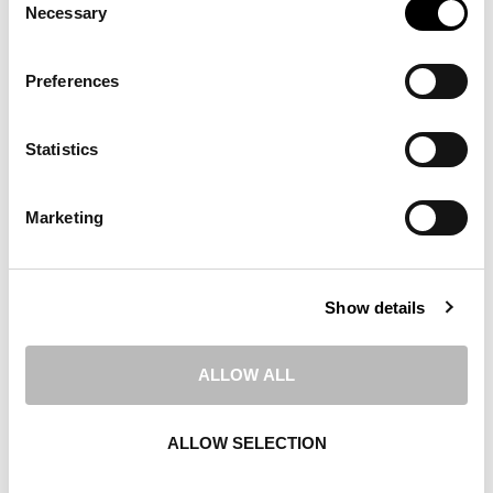
En viktig del i detta är att skapa ett givande ömsesidigt utbyte och
Necessary
Selection
nätverkande. För att åstadkomma det arbetar vi med bland annat med
personliga inbjudningar och mötesbokningar. Gedigen research med
Preferences
målgruppen skapar förutsättningar för högkvalitativa program, innehåll
och aktiviteter inför varje event. Det gör våra event till värdefulla
Statistics
mötes- och marknadsplatser
Ta tillfället i akt att marknadsföra ert företag mot rätt målgrupp –
Marketing
Välkommen att kontakta våra erfarna säljare för ytterligare information
och så vi gemensamt kan hitta en lösning som passar er!
Show details
ALLOW ALL
ALLOW SELECTION