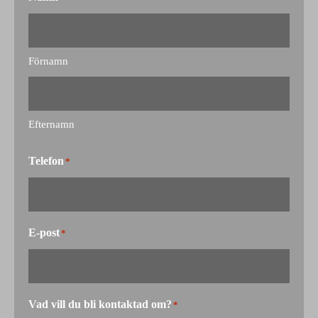
Förnamn
Efternamn
Telefon
*
E-post
*
Vad vill du bli kontaktad om?
*