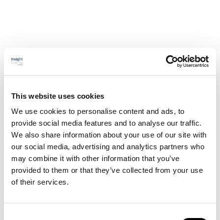
Relevant marknadskommunikation...
…och riktad sådan via t ex mail, banners, sociala kanaler, customer
relations sales och mediesamarbeten säkerställer relevant exponering
This website uses cookies
We use cookies to personalise content and ads, to
provide social media features and to analyse our traffic.
We also share information about your use of our site with
Våra samarbetspartners är nöjda!
our social media, advertising and analytics partners who
may combine it with other information that you’ve
provided to them or that they’ve collected from your use
of their services.
Våra utvärderingar visar att våra partners är mycket nöjda med våra
event – med målgruppen och deltagarna och den ROI eventet levererar.
Consent