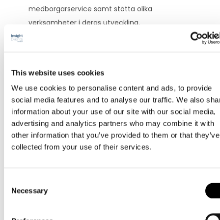
medborgarservice samt stötta olika
verksamheter i deras utveckling.
Vad tänker ni på när jag säger framtidens
kundservice
?
This website uses cookies
Hur smart teknik kommer att påverka
We use cookies to personalise content and ads, to provide
morgondagens kundservice, samtidigt som
social media features and to analyse our traffic. We also sha
det personliga mötet kommer att fortsätta
information about your use of our site with our social media,
vara viktigt för att få ökad kundservice och att
advertising and analytics partners who may combine it with
hantera de komplexa frågorna rätt från början.
other information that you’ve provided to them or that they’ve
collected from your use of their services.
Ni och era kollegor på Agima är ute hos
många organisationer – finns det några
gemensamma nämnare som de behöver
Consent
Necessary
Selection
arbeta med?
Arbeta med sina processer utifrån ett