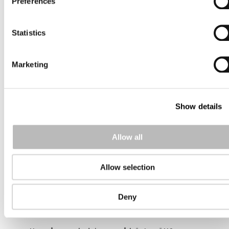
Preferences
kundperspektiv, därmed hela organisationen.
Ofta har man svårt att få hela kedjan att
Statistics
hänga ihop.Att få hela organisationen att
möta kundernas behov på alla nivåer – att
Marketing
använda sig av datadrivna beslut.
Vilken typ av uppdrag brukar ni på Agima
hjälpa till med?
Show details
Oftast hjälper vi till med att grundstrukturerna
Allow all
på plats, att få en helhet i kundservicen som
omfattar även övrig organisation och ledning,
vi förbättrar processerna som hjälper
Allow selection
kunderna, höjer kundnöjdheten eller hjälper
kundtjänstchefen att bättre förstå kundernas
Deny
behov.