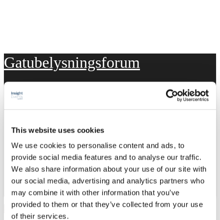
Gatubelysningsforum
Hem
Program
Talare
Sponsorer & Utställare
Praktisk info
This website uses cookies
ANMÄLAN
We use cookies to personalise content and ads, to
Hem
Program
provide social media features and to analyse our traffic.
Talare
We also share information about your use of our site with
Sponsorer & Utställare
our social media, advertising and analytics partners who
Praktisk info
ANMÄLAN
may combine it with other information that you’ve
provided to them or that they’ve collected from your use
01
jun 2023
of their services.
Webmaster
Nyhet