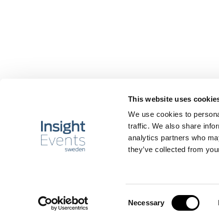
This website uses cookie
We use cookies to personal
traffic. We also share info
analytics partners who may
they’ve collected from your
02
dec 2025
Researcharbetet inför Socionomdagarna 20
Consent
Necessary
Selection
Årets Socionomdagarna bjöd på inspirerande möten, aktuella föreläsn