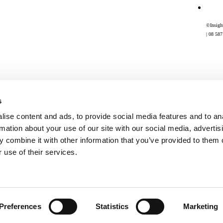
©Insigh
| 08 58
s
ise content and ads, to provide social media features and to an
rmation about your use of our site with our social media, advertis
 combine it with other information that you’ve provided to them o
 use of their services.
26 är igång – var med och påverka!
Preferences
Statistics
Marketing
ingar och en härlig energi på mässgolvet. Nu tar vi med oss den…