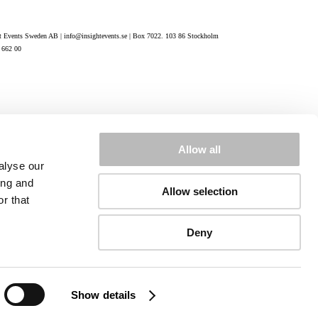
t Events Sweden AB | info@insightevents.se | Box 7022. 103 86 Stockholm
7 662 00
Allow all
alyse our
ing and
Allow selection
r that
Deny
Show details