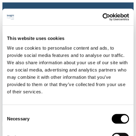
This website uses cookies
Konferenser
We use cookies to personalise content and ads, to
Kurser
Sponsorskap och utställning
provide social media features and to analyse our traffic.
Kontakt
We also share information about your use of our site with
Kundservice
our social media, advertising and analytics partners who
Om Insight Events
Gå till cku.se
may combine it with other information that you’ve
provided to them or that they’ve collected from your use
Konferenser
Kurser
of their services.
Sponsorskap och utställning
Kontakt
Kundservice
Consent
Om Insight Events
Necessary
Gå till cku.se
Selection
17
feb 2025
Webmaster
Psykiatridagarna