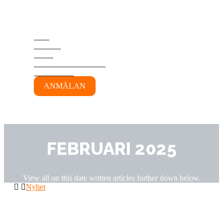
Gatubelysningsforum
Hem
Program
Talare
Sponsorer & Utställare
Praktisk info
ANMÄLAN
FEBRUARI 2025
View all on this date written articles further down below.
Nyhet