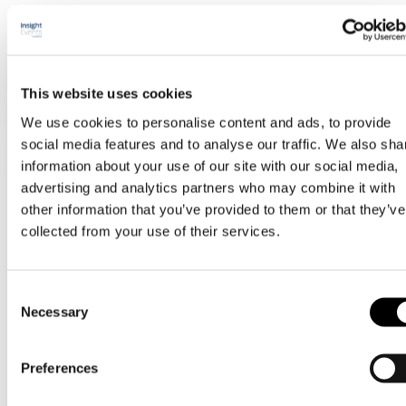
Kungsbackas resa mot den
uppkopplade staden
Hur kan man implementera smart belysning för både natur och männi
This website uses cookies
Stefan Magnusson arbetar som belysningsingenjör på Kungsbacka 
och…
We use cookies to personalise content and ads, to provide
social media features and to analyse our traffic. We also sha
Webmaster
information about your use of our site with our social media,
Nyhet
advertising and analytics partners who may combine it with
other information that you’ve provided to them or that they’ve
collected from your use of their services.
Consent
Necessary
Selection
Preferences