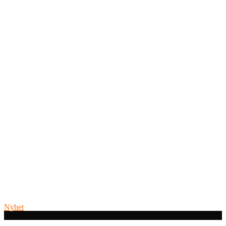
APRIL 2025
View all on this date written articles further down below.
Nyhet