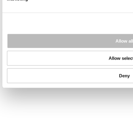
07
jun 2018
Intervju – Sara Jirbäck, Fagerhult
Vi fick chansen att ställa 5 snabba frågor om LED- och belysningsmar
Allow al
Webmaster
Allow selec
Deny