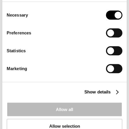
Kungsbackas resa mot den uppkopplade staden
Consent
Hur kan man implementera smart belysning för både
Necessary
natur och människa? Stefan Magnusson arbetar som
Selection
belysningsingenjör på Kungsbacka kommun och ...
Läs Mer …
Preferences
Nyhet
Statistics
Gatubelysningsforum arrangeras på
Münchenbryggeriet
Gatubelysningsforum 2025 arrangeras den 25-26
Marketing
september på Münchenbryggeriet i Stockholm.
Konferensanläggningen är centralt beläget på
Södermalm och är ett av ...
Show details
Läs Mer …
Nyhet
Allow all
Välkommen till Gatubelysningsforum 2025
Varmt välkommen till Gatubelysningsforum 2025 – den
Allow selection