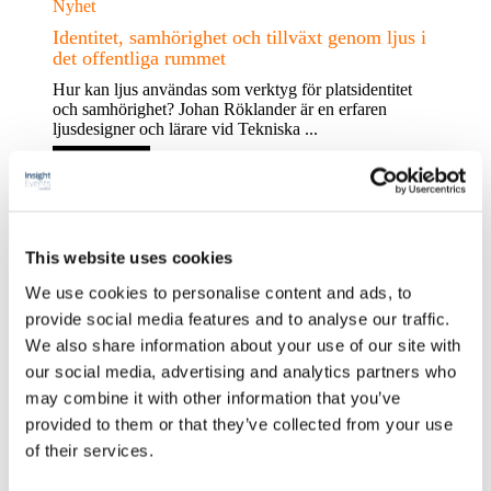
Nyhet
Identitet, samhörighet och tillväxt genom ljus i
det offentliga rummet
Hur kan ljus användas som verktyg för platsidentitet
och samhörighet? Johan Röklander är en erfaren
ljusdesigner och lärare vid Tekniska ...
Läs Mer …
Nyhet
Stockholms stad – ny strategi för
This website uses cookies
utomhusbelysning
We use cookies to personalise content and ads, to
Hur ser Stockholms stads nya belysningsstrategi ut?
provide social media features and to analyse our traffic.
Viveca Jansson är projektledare/ekolog, på enheten
We also share information about your use of our site with
naturmiljö, miljöförvaltningen i Stockholms stad. Hon
är ...
our social media, advertising and analytics partners who
may combine it with other information that you’ve
Läs Mer …
provided to them or that they’ve collected from your use
of their services.
Nyhet